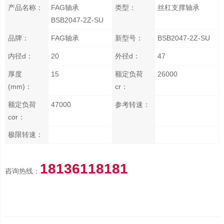
产品名称：
FAG轴承
类型：
丝杠支撑轴承
BSB2047-2Z-SU
品牌：
FAG轴承
新型号：
BSB2047-2Z-SU
内径d：
20
外径d：
47
厚度
15
额定负荷
26000
(mm)：
cr：
额定负荷
47000
参考转速：
cor：
极限转速：
18136118181
咨询热线：