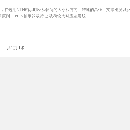
特点，在选用NTN轴承时应从载荷的大小和方向，转速的高低，支撑刚度以
则： NTN轴承的载荷 当载荷较大时应选用线...
共
1
页
1
条