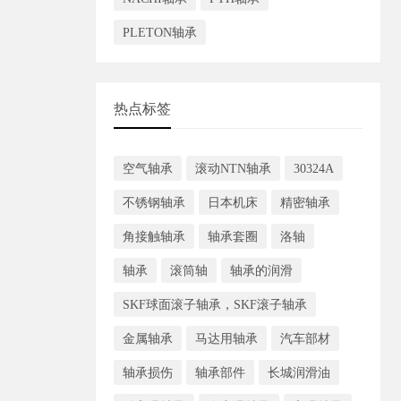
PLETON轴承
热点标签
空气轴承
滚动NTN轴承
30324A
不锈钢轴承
日本机床
精密轴承
角接触轴承
轴承套圈
洛轴
轴承
滚筒轴
轴承的润滑
SKF球面滚子轴承，SKF滚子轴承
金属轴承
马达用轴承
汽车部材
轴承损伤
轴承部件
长城润滑油